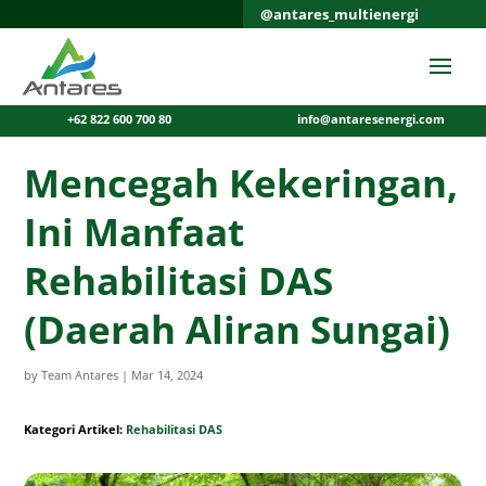
@antares_multienergi
+62 822 600 700 80
info@antaresenergi.com
Mencegah Kekeringan,
Ini Manfaat
Rehabilitasi DAS
(Daerah Aliran Sungai)
by
Team Antares
|
Mar 14, 2024
Kategori Artikel:
Rehabilitasi DAS