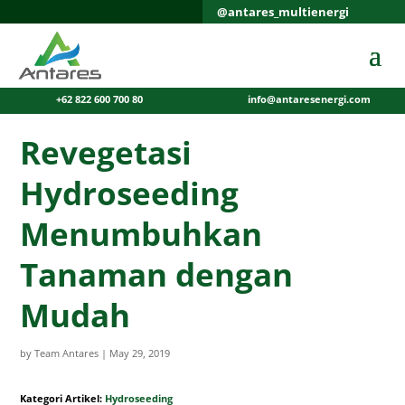
@antares_multienergi
+62 822 600 700 80
info@antaresenergi.com
Revegetasi
Hydroseeding
Menumbuhkan
Tanaman dengan
Mudah
by
Team Antares
|
May 29, 2019
Kategori Artikel:
Hydroseeding