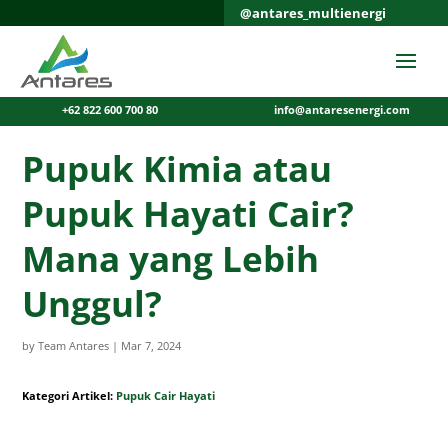
@antares_multienergi
+62 822 600 700 80
info@antaresenergi.com
Pupuk Kimia atau
Pupuk Hayati Cair?
Mana yang Lebih
Unggul?
by
Team Antares
|
Mar 7, 2024
Kategori Artikel:
Pupuk Cair Hayati